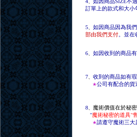
4
如因商品SIZE不
、
訂單上的款式和大小
5
如因商品因為我們
、
部由我們支付
。並在
6
如因收到的商品有
、
7
收到的商品如有瑕
、
公司有配合的貨
★
8
魔術價值在於秘密
、
"
魔術秘密的道具"
請遵守魔術三大
★