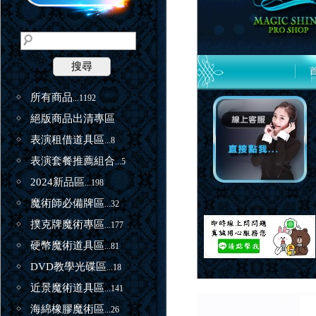
搜尋
所有商品
...1192
絕版商品出清專區
表演租借道具區
...8
表演套餐推薦組合
...5
2024新品區
...198
魔術師必備牌區
...32
撲克牌魔術專區
...177
硬幣魔術道具區
...81
DVD教學光碟區
...18
近景魔術道具區
...141
海綿橡膠魔術區
...26