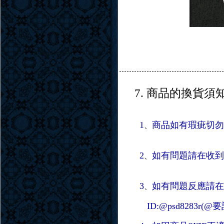
7. 商品的換貨須
1
商品如有瑕疵切勿
、
2
如有問題請在收到
、
3
如有問題反應請在
、
ID:@psd8283r(@