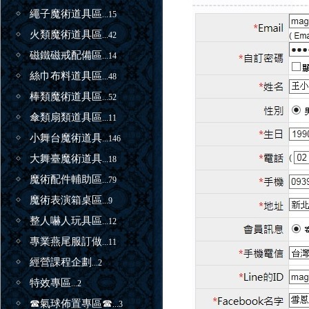
繩子魔術道具區
...15
火類魔術道具區
...42
磁鐵磁戒配備區
...14
絲巾布料道具區
...48
棒類魔術道具區
...52
傘類扇類道具區
...11
小舞台魔術道具
...146
大舞臺魔術道具
...18
魔術配件輔助區
...79
魔術表演箱桌區
...9
整人嚇人玩具區
...12
專業燕尾服訂做
...11
經營課程企劃
...2
特效專區
...2
☎氣球佈置專區☎
...3