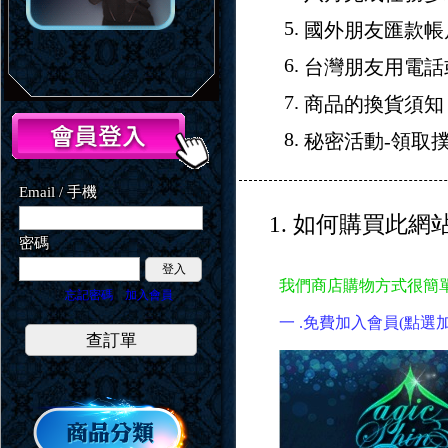
5.
國外朋友匯款帳
6.
台灣朋友用電話
7.
商品的換貨須知
8.
秘密活動-領取
Email / 手機
1. 如何購買此網
密碼
登入
我們商店購物方式很簡
忘記密碼
加入會員
一 .免費加入會員(點
查訂單