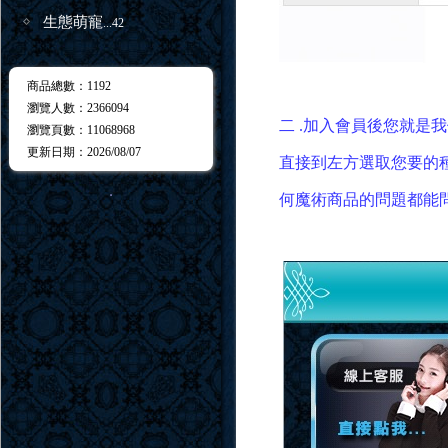
生態萌寵
...42
商品總數
：1192
瀏覽人數
：
2366094
二 .加入會員後您就是
瀏覽頁數
：
11068968
更新日期
：2026/08/07
直接到左方選取您要的
．
何魔術商品的問題都能