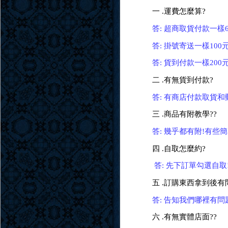
一 .運費怎麼算?
答: 超商取貨付款一樣6
答: 掛號寄送一樣100
答: 貨到付款一樣200
二 .有無貨到付款?
答: 有商店付款取貨和
三 .商品有附教學??
答: 幾乎都有附!有
四 .自取怎麼約?
答: 先下訂單勾選自取
五 .訂購東西拿到後有
答: 告知我們哪裡有
六 .有無實體店面??