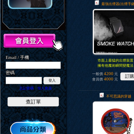
最強出煙器(出煙手錶
Email / 手機
市面上最猛的出煙裝置
擁有他魔術瞬間變魔法
密碼
4200
一般價
元
訂購
4000
會員價
元
登入
忘記密碼
加入會員
不可思議的穿越
查訂單