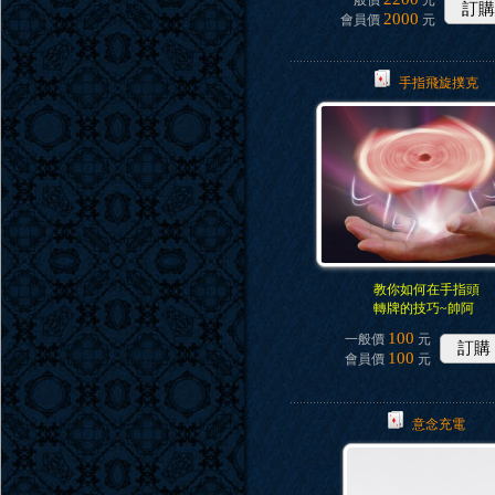
一般價
元
訂購
2000
會員價
元
手指飛旋撲克
教你如何在手指頭
轉牌的技巧~帥阿
100
一般價
元
訂購
100
會員價
元
意念充電