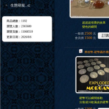
生態萌寵
...42
商品總數
：1192
超超超視覺的效果
瀏覽人數
：
2365680
變色的瞬間
瀏覽頁數
：
11068519
2500
一般價
元
訂購
更新日期
：2026/8/6
1500
會員價
元
．
摩根幣-硬幣轟炸機
硬幣可以瞬間移動
分裂成16枚滿桌的硬幣
2200