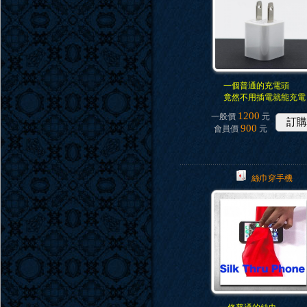
一個普通的充電頭
竟然不用插電就能充電
1200
一般價
元
訂購
900
會員價
元
絲巾穿手機