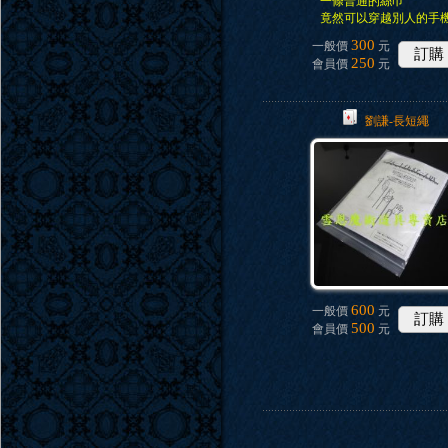
一條普通的絲巾
竟然可以穿越別人的手
300
一般價
元
訂購
250
會員價
元
劉謙-長短繩
600
一般價
元
訂購
500
會員價
元