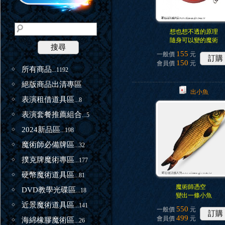
想也想不透的原理
隨身可以變的魔術
搜尋
155
一般價
元
訂購
150
會員價
元
所有商品
...1192
絕版商品出清專區
出小魚
表演租借道具區
...8
表演套餐推薦組合
...5
2024新品區
...198
魔術師必備牌區
...32
撲克牌魔術專區
...177
硬幣魔術道具區
...81
魔術師憑空
DVD教學光碟區
...18
變出一條小魚
近景魔術道具區
...141
550
一般價
元
訂購
499
會員價
元
海綿橡膠魔術區
...26