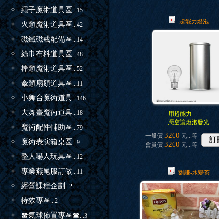
繩子魔術道具區
...15
超能力燈泡
火類魔術道具區
...42
磁鐵磁戒配備區
...14
絲巾布料道具區
...48
棒類魔術道具區
...52
傘類扇類道具區
...11
小舞台魔術道具
...146
大舞臺魔術道具
...18
用超能力
憑空讓燈泡發光
魔術配件輔助區
...79
3200
一般價
元...
等
訂
魔術表演箱桌區
...9
3200
會員價
元...
等
整人嚇人玩具區
...12
專業燕尾服訂做
...11
劉謙-水變茶
經營課程企劃
...2
特效專區
...2
☎氣球佈置專區☎
...3