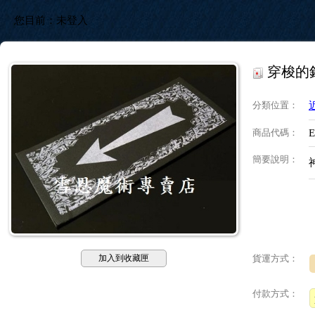
您目前：
未登入
穿梭的
分類位置
：
商品代碼
：
E
簡要說明
：
加入到收藏匣
貨運方式：
付款方式：