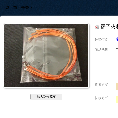
您目前：
未登入
電子火
分類位置
：
商品代碼
：
O
貨運方式：
加入到收藏匣
付款方式：