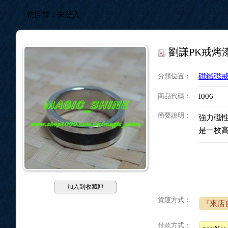
您目前：
未登入
劉謙PK戒烤
分類位置
：
磁鐵磁
商品代碼
：
I006
簡要說明
：
強力磁
是一枚
加入到收藏匣
貨運方式：
『來店
付款方式：