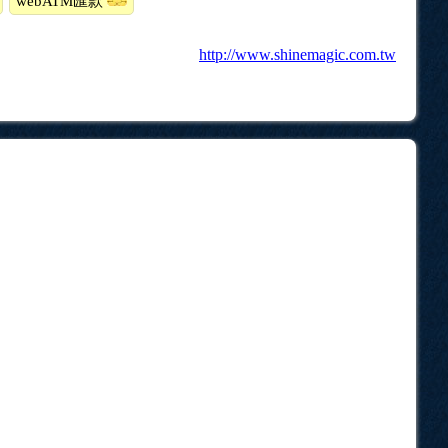
webATM匯款
http://www.shinemagic.com.tw