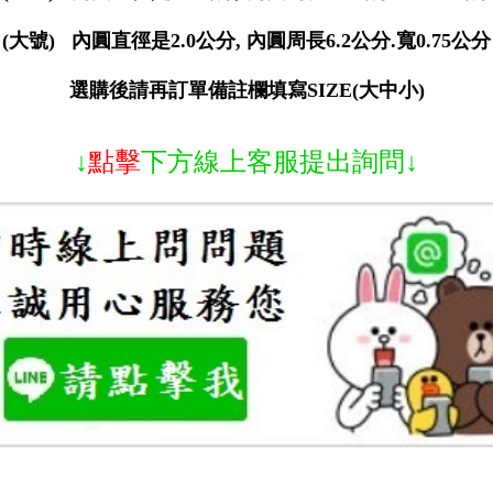
(大號) 內圓直徑是2.0公分, 內圓周長6.2公分.寬0.75公分
選購後請再訂單備註欄填寫SIZE(大中小)
↓
點擊
下方線上客服提出詢問↓