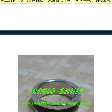
ow線上刷卡
郵局貨到付款
來店自取付款
ATM轉帳
郵政劃撥