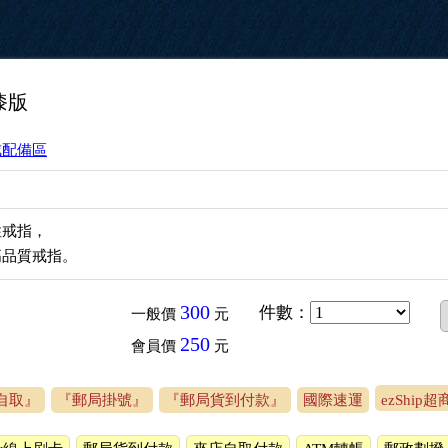
漆版
戒配備區
性戒指，
高品質戒指。
300
件數
：
一般價
元
250
會員價
元
自取』
『郵局掛號』
『郵局貨到付款』
國際速運
ezShip