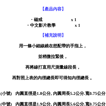
【產品內容】
・
磁戒
x 1
・中文影片教學 x 1
【補充說明】
用一條小細線繞在想配帶的手指上，
並稍微拉緊後，
再將線打直用尺測量線段長，
再對照上表的內徑總長即可得知內徑總長 。
(小號) 內圓直徑是1.8公分, 內圓周長5.2公分.寬0.75公分
(中號) 內圓直徑是1.9公分, 內圓周長5.6公分.寬0.75公分