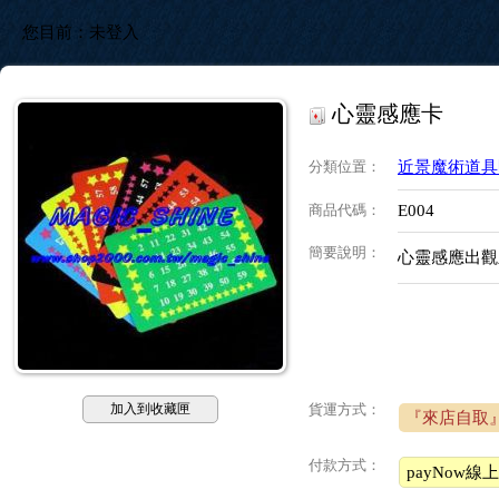
您目前：
未登入
心靈感應卡
分類位置
：
近景魔術道具
商品代碼
：
E004
簡要說明
：
心靈感應出觀
加入到收藏匣
貨運方式：
『來店自取
付款方式：
payNow線