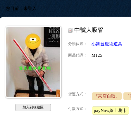
您目前：
未登入
中號大吸管
分類位置
：
小舞台魔術道具
商品代碼
：
M125
貨運方式：
『來店自取』
『
加入到收藏匣
付款方式：
payNow線上刷卡