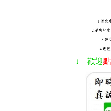
1.
整套
2.
消失的水
3.
4.
遙控
↓ 歡迎
點