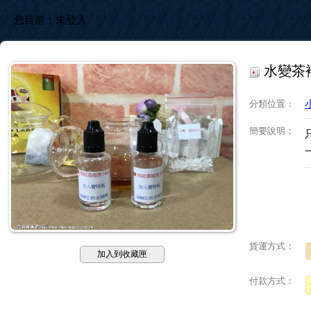
您目前：
未登入
水變茶
分類位置
：
簡要說明
：
貨運方式：
加入到收藏匣
付款方式：