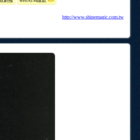
政劃撥
webATM匯款
http://www.shinemagic.com.tw