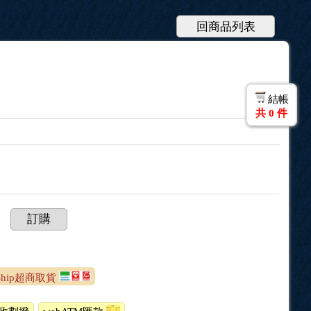
回商品列表
結帳
共
0
件
訂購
zShip超商取貨