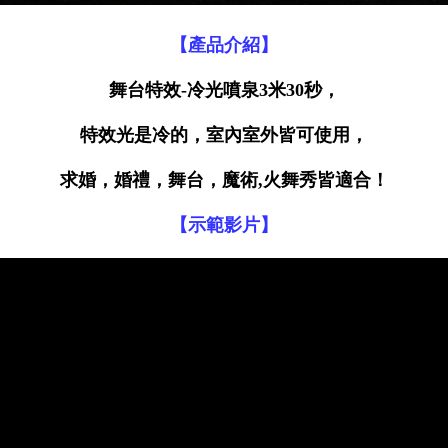
【產品介紹】
舞台特效-冷光噴泉3米30秒，
特效光是冷的，室內室外皆可使用
，
求婚，婚禮，舞台，魔術,火舞秀皆適合！
【示範影片】