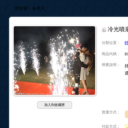
您目前：
未登入
冷光噴泉
分類位置
：
商品代碼
：
H
簡要說明
：
持
加入到收藏匣
貨運方式：
付款方式：