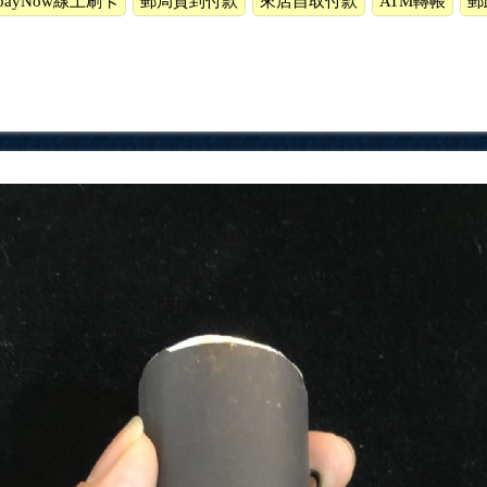
payNow線上刷卡
郵局貨到付款
來店自取付款
ATM轉帳
郵