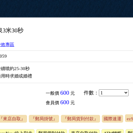
3米30秒
特效專區
059
續噴約25-30秒
適用時求婚或婚禮
600
件數
：
一般價
元
600
會員價
元
『來店自取』
『郵局掛號』
『郵局貨到付款』
國際速運
e