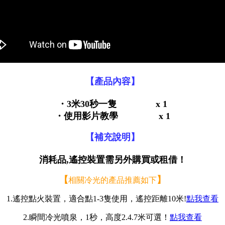
【產品內容】
・3米30秒一隻 x 1
・使用影片教學 x 1
【補充說明】
消耗品,遙控裝置需另外購買或租借！
【
】
相關冷光的產品推薦如下
1.
遙控點火裝置
，
適合點1-3隻使用，遙控距離10米!
點我查看
2.
瞬間冷光噴泉
，1秒，高度2.4.7米可選
！
點我查看