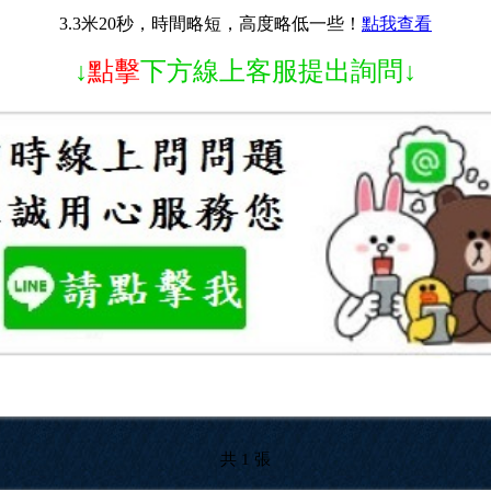
3.3米20秒
，
時間略短，高度略低一些！
點我查看
↓
點擊
下方線上客服提出詢問↓
共 1 張