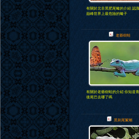
有關於北非黑肥尾蠍的介紹 認
巔峰世界上最危險的蠍子
老爺樹蛙
有關於老爺樹蛙的介紹 你知道
後尾巴去哪了嗎
黑刺尾鬣蜥