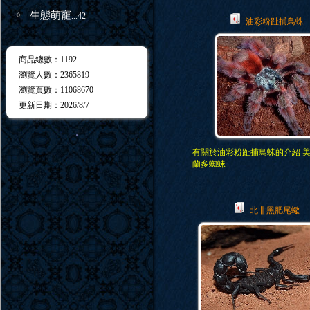
生態萌寵
...42
油彩粉趾捕鳥蛛
商品總數
：1192
瀏覽人數
：
2365819
瀏覽頁數
：
11068670
更新日期
：2026/8/7
．
有關於油彩粉趾捕鳥蛛的介紹 
蘭多蜘蛛
北非黑肥尾蠍