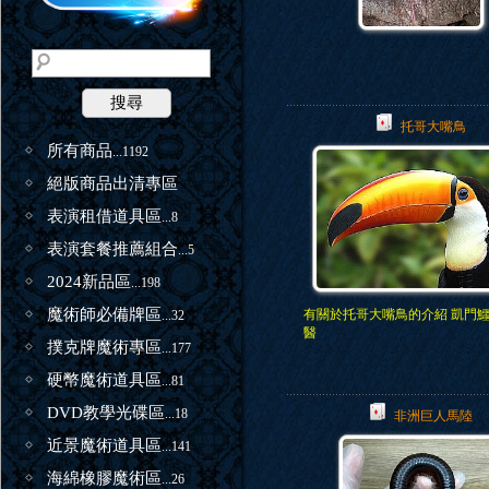
搜尋
托哥大嘴鳥
所有商品
...1192
絕版商品出清專區
表演租借道具區
...8
表演套餐推薦組合
...5
2024新品區
...198
魔術師必備牌區
有關於托哥大嘴鳥的介紹 凱門
...32
醫
撲克牌魔術專區
...177
硬幣魔術道具區
...81
DVD教學光碟區
...18
非洲巨人馬陸
近景魔術道具區
...141
海綿橡膠魔術區
...26