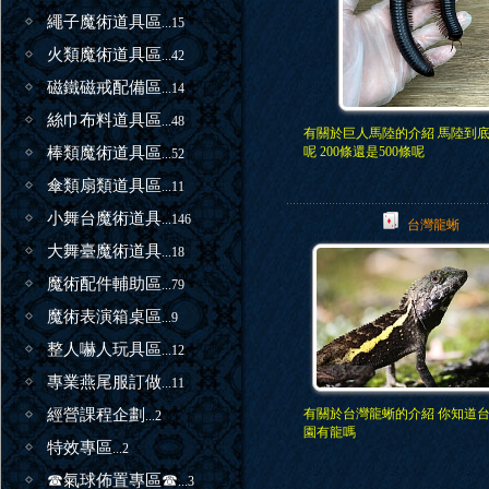
繩子魔術道具區
...15
火類魔術道具區
...42
磁鐵磁戒配備區
...14
絲巾布料道具區
...48
有關於巨人馬陸的介紹 馬陸到
棒類魔術道具區
呢 200條還是500條呢
...52
傘類扇類道具區
...11
小舞台魔術道具
...146
台灣龍蜥
大舞臺魔術道具
...18
魔術配件輔助區
...79
魔術表演箱桌區
...9
整人嚇人玩具區
...12
專業燕尾服訂做
...11
經營課程企劃
有關於台灣龍蜥的介紹 你知道
...2
園有龍嗎
特效專區
...2
☎氣球佈置專區☎
...3