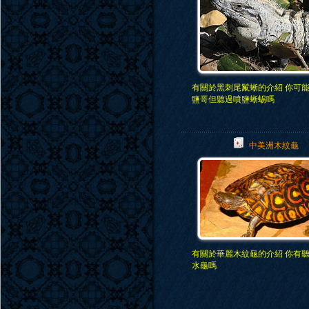
有關於黑刺尾鬣蜥的介紹 你可
鹽哥但聽過噴鹽蜥蜴嗎
中美洲木紋龜
有關於華麗木紋龜的介紹 你有
水龜嗎