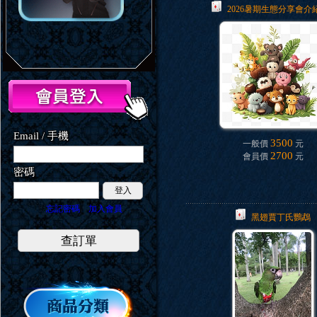
2026暑期生態分享會介紹
Email / 手機
3500
一般價
元
2700
會員價
元
密碼
登入
忘記密碼
加入會員
黑翅賈丁氏鸚鵡
查訂單