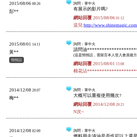
2015/08/06
詢問
：掌中火
00:26
有展示的影片嗎?
彭**
網站回覆
2015/08/06
01:12
這兒:
http://www.shinemagic.com
2015/08/01
詢問
：掌中火
14:11
請問油*********************
黃**
(
這是悄悄話，需留言本人登入會員後方
悄悄話
網站回覆
2015/08/01
15:08
棉花沾*********************
2014/12/08
詢問
：掌中火
20:07
大概可以重複使用幾次?
梅**
網站回覆
2014/12/08
20:21
N次~
2014/12/08
詢問
：掌中火
02:09
燃料用去漬油是否也可以？還