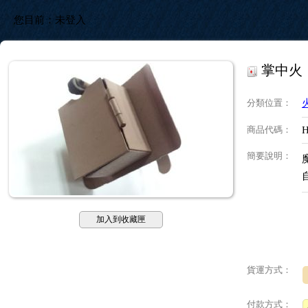
您目前：
未登入
掌中火
分類位置
：
商品代碼
：
H
簡要說明
：
加入到收藏匣
貨運方式：
付款方式：