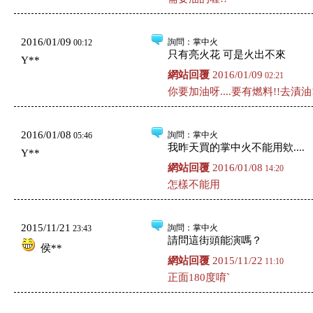
2016/01/09
詢問
：掌中火
00:12
只有亮火花 可是火出不來
Y**
網站回覆
2016/01/09
02:21
你要加油呀....要有燃料!!去漬油!
2016/01/08
詢問
：掌中火
05:46
我昨天買的掌中火不能用欸....
Y**
網站回覆
2016/01/08
14:20
怎樣不能用
2015/11/21
詢問
：掌中火
23:43
請問這街頭能演嗎？
侯**
網站回覆
2015/11/22
11:10
正面180度唷`